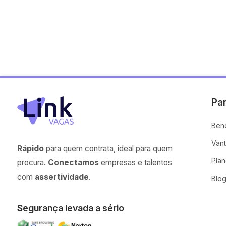
Pa
Bene
Van
Rápido
para quem contrata, ideal para quem
Pla
procura.
Conectamos
empresas e talentos
com
assertividade
.
Blo
Segurança levada a sério