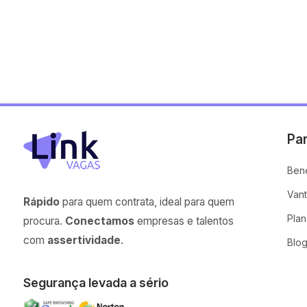
Pa
Bene
Van
Rápido
para quem contrata, ideal para quem
Pla
procura.
Conectamos
empresas e talentos
com
assertividade
.
Blo
Segurança levada a sério