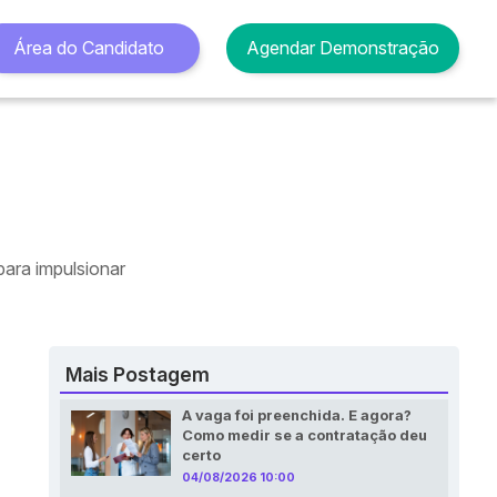
Área do Candidato
Agendar Demonstração
para impulsionar
Mais Postagem
A vaga foi preenchida. E agora?
Como medir se a contratação deu
certo
04/08/2026 10:00